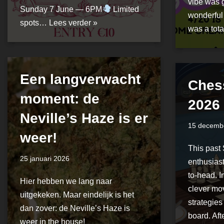
vibe was 
Sunday 7 June — 6PM
Limited
wonderful
spots…
Lees verder »
was a tot
Een langverwacht
Ches
moment: de
2026
Neville’s Haze is er
15 decemb
weer!
This past
25 januari 2026
enthusias
to-head. I
Hier hebben we lang naar
clever mov
uitgekeken. Maar eindelijk is het
strategies
dan zover: de Neville’s Haze is
board. Aft
weer in the house!