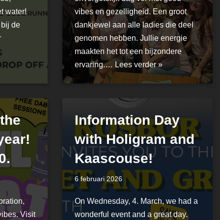
t water!
vibes en gezelligheid. Een groot
bij de
dankjewel aan alle ladies die deel
r
genomen hebben. Jullie energie
maakten het tot een bijzondere
ervaring.…
Lees verder »
 the
Information Day
year!
with Holigram and
0.
Kaascouse!
6 februari 2026
bration,
On Wednesday, 4. March, we had a
ibes. Visit
wonderful event and a great day.