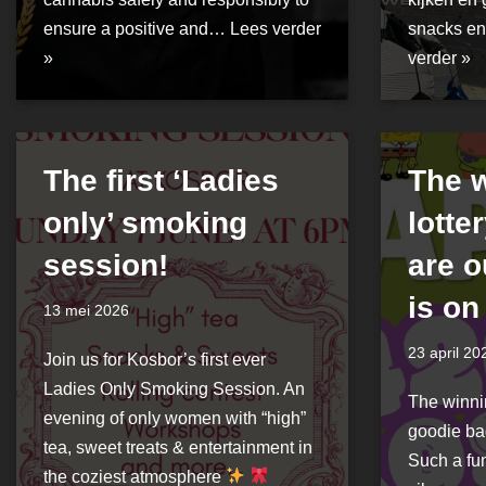
ensure a positive and…
Lees verder
snacks en
»
verder »
The first ‘Ladies
The 
only’ smoking
lotte
session!
are o
is on
13 mei 2026
23 april 20
Join us for Kosbor’s first ever
Ladies Only Smoking Session. An
The winni
evening of only women with “high”
goodie bag
tea, sweet treats & entertainment in
Such a fu
the coziest atmosphere