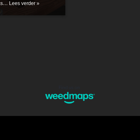
was…
Lees verder »