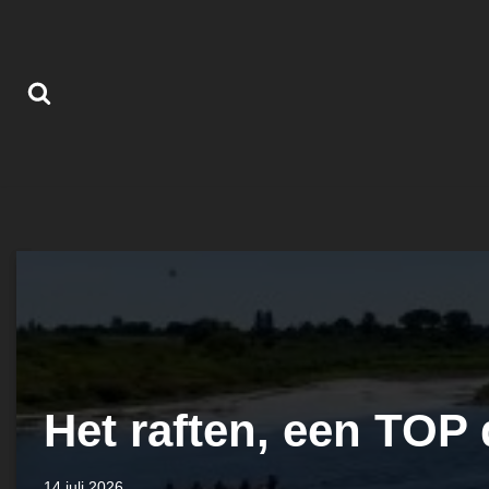
Ga
naar
de
inhoud
Het raften, een TOP 
14 juli 2026