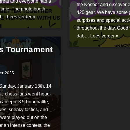
great and everyone had a
the Kosbor and discover 
 time. The photo booth
420 gear. We have some 
al…
Lees verder »
surprises and special activ
throughout the day. Good 
dab…
Lees verder »
s Tournament
er 2025
 Sunday, January 18th, 14
tic chess fans went head-
n an epic 3.5-hour battle,
es, sneaky tactics, and
 were played out on the
er an intense contest, the