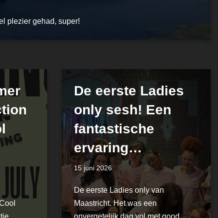
l plezier gehad, super!
mer
De eerste Ladies
tion
only sesh! Een
l
fantastische
ervaring…
15 juni 2026
De eerste Ladies only van
 Cool
Maastricht. Het was een
tie,
onvergetelijk dag vol met good