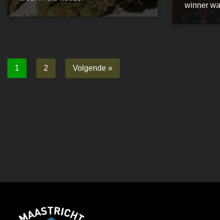
winner 
1
2
Volgende »