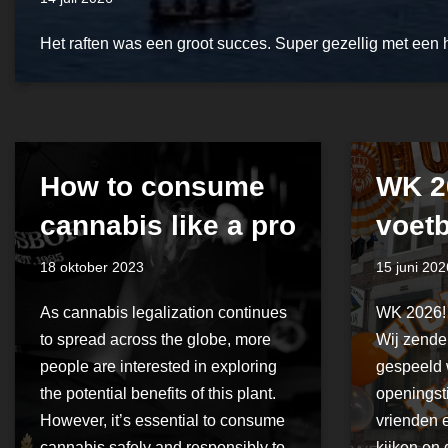
Het raften was een groot succes. Super gezellig met een 
How to consume
WK 2
cannabis like a pro
voetb
18 oktober 2023
15 juni 202
As cannabis legalization continues
WK 2026! 
to spread across the globe, more
Wij zenden
people are interested in exploring
gespeeld 
the potential benefits of this plant.
openingst
However, it’s essential to consume
vrienden 
cannabis safely and responsibly to
kijken en 