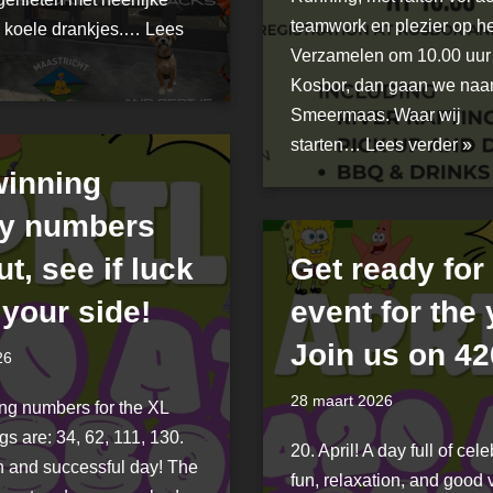
teamwork en plezier op he
 koele drankjes.…
Lees
Verzamelen om 10.00 uur 
Kosbor, dan gaan we naa
Smeermaas. Waar wij
starten…
Lees verder »
winning
ry numbers
ut, see if luck
Get ready for
 your side!
event for the 
Join us on 42
26
28 maart 2026
ng numbers for the XL
s are: 34, 62, 111, 130.
20. April! A day full of cele
n and successful day! The
fun, relaxation, and good v