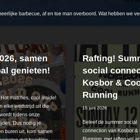
heerlijke barbecue, af en toe man overboord. Wat hebben we vee
026, samen
Rafting! Sum
al genieten!
social connec
Kosbor & Coo
6
Running
Hot matches, cool inside!
 elke wedstrijd uit die
15 juni 2026
wordt tijdens onze
Beleef de summer social
ijden. Dus nodig je
connection van Kosbor &
en buren uit, kom samen
Running, met raften vol ac
genieten met heerlijke